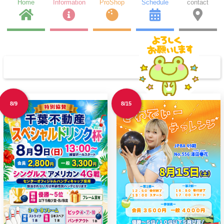
Home
Information
ProShop
Schedule
contact
-
注目のイベント
8/9
8/15