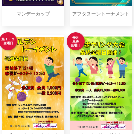
マンデーカップ
アフタヌーントーナメント
毎月
第１・２
最終
金曜日
金曜日