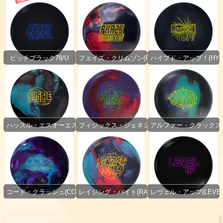
ピッチブラック78/U
フェイズ・クリムゾン(PHAZE CRIMSON)
ハイプド・アップ！(HYPE
ハッスル・エスオーエス(Hustle™ SOS)
フィジックス・ジェネシス(PHYSIX™ GENESIS)
アルファー・クラックス(AL
コード・クラッシュ(CODE™ CRUSH)
レイジング・バイト(RAGING BITE)
レヴェル・アップ(LEVEL